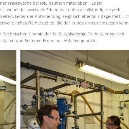
er Praxiswoche bei FNE hautnah miterleben. „Es ist
t, wobei das wertvolle Edelmetall nahezu vollständig recycelt
ifert, Leiter der Aufarbeitung, zeigt sich ebenfalls begeistert: „Ic
ertvolle Rohstoffe herstellen, die der Kunde erneut einsetzen kann
 Technischen Chemie der TU Bergakademie Freiberg entwickelt
etallen und Seltenen Erden aus Abfällen genutzt.