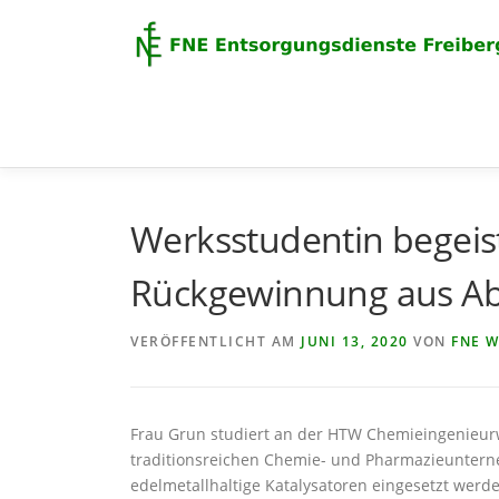
Zum
Inhalt
springen
Werksstudentin begeist
Rückgewinnung aus Ab
VERÖFFENTLICHT AM
JUNI 13, 2020
VON
FNE 
Frau Grun studiert an der HTW Chemieingenieurw
traditionsreichen Chemie- und Pharmazieuntern
edelmetallhaltige Katalysatoren eingesetzt werd