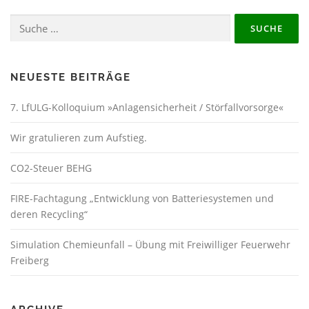
a
Suche
g
nach:
s
n
a
NEUESTE BEITRÄGE
v
7. LfULG-Kolloquium »Anlagensicherheit / Störfallvorsorge«
i
g
Wir gratulieren zum Aufstieg.
a
t
CO2-Steuer BEHG
i
FIRE-Fachtagung „Entwicklung von Batteriesystemen und
o
deren Recycling“
n
Simulation Chemieunfall – Übung mit Freiwilliger Feuerwehr
Freiberg