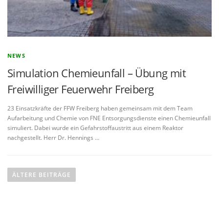
NEWS
Simulation Chemieunfall – Übung mit
Freiwilliger Feuerwehr Freiberg
23 Einsatzkräfte der FFW Freiberg haben gemeinsam mit dem Team
Aufarbeitung und Chemie von FNE Entsorgungsdienste einen Chemieunfall
simuliert. Dabei wurde ein Gefahrstoffaustritt aus einem Reaktor
nachgestellt. Herr Dr. Hennings …
B
e
ÄLTERE BEITRÄGE
i
t
r