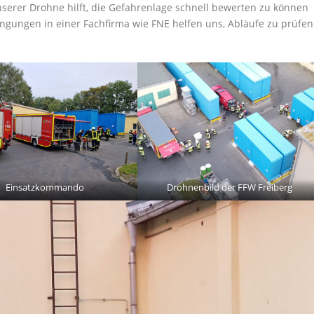
serer Drohne hilft, die Gefahrenlage schnell bewerten zu können
gungen in einer Fachfirma wie FNE helfen uns, Abläufe zu prüfen
Einsatzkommando
Drohnenbild der FFW Freiberg