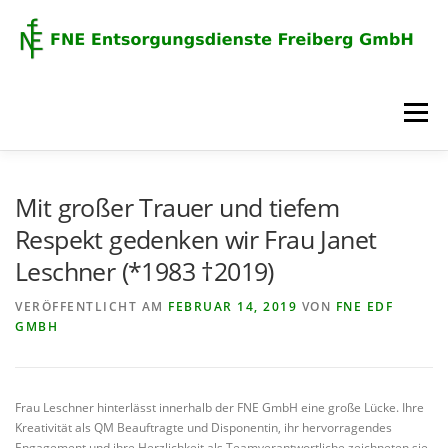
Zum
Inhalt
springen
Menü
ÜBER UNS
ZERTIFIKATE
NEWS
Mit großer Trauer und tiefem
Respekt gedenken wir Frau Janet
Leschner (*1983 †2019)
LEISTUNGEN
KONTAKT
DATENSCHUTZ
VERÖFFENTLICHT AM
FEBRUAR 14, 2019
VON
FNE EDF
GMBH
IMPRESSUM
Frau Leschner hinterlässt innerhalb der FNE GmbH eine große Lücke. Ihre
Kreativität als QM Beauftragte und Disponentin, ihr hervorragendes
Engagement und ihre Herzlichkeit als Teamverantwortliche zeichneten sie